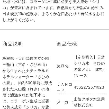
た地下水には、コラーゲン生成に必要な美人成分『シリ
カ』が豊富に含まれています。自然豊かな神話の山が生み
出す硬度19の超軟水、まろやかな口あたりの自然水をお召
し上がりください。
商品説明
商品仕様
【定期購入】天然
島根県・大山隠岐国立公園
シリカ水 さひめ
三瓶山（古名・さひめ山）
製品名:
の泉／2Ｌ 6本／
から生まれたナチュラルミ
1ケース
ネラルウォーター『さひめ
の泉』。約3,500年前に形成
ＪＡＮコ
4562272571023
された火山礫（れき）の地
ード:
層で濾過された地下水に
山陰クボタ水道用
は、コラーゲン生成に必要
メーカー:
材株式会社
な美人成分『シリカ』が豊