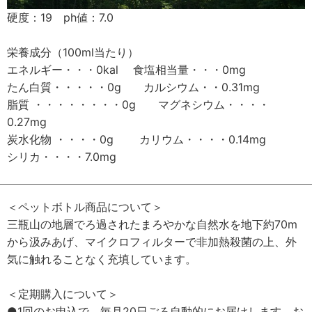
硬度：19 ph値：7.0
栄養成分（100ml当たり）
エネルギー・・・0kal 食塩相当量・・・0mg
たん白質・・・・・0g カルシウム・・0.31mg
脂質 ・・・・・・・・0g マグネシウム・・・・
0.27mg
炭水化物 ・・・・0g カリウム・・・・0.14mg
シリカ・・・・7.0mg
＜ペットボトル商品について＞
三瓶山の地層でろ過されたまろやかな自然水を地下約70m
から汲みあげ、マイクロフィルターで非加熱殺菌の上、外
気に触れることなく充填しています。
＜定期購入について＞
●1回のお申込で、毎月20日ごろ自動的にお届けします。お